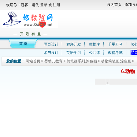
设为首页
添加收
欢迎你：游客！请先
登录
或
注册
—
—
开 卷 有 益
首 页
网页设计
┊
程序开发
┊
数据库
┊
千军万马
┊
倾
婴
术与设计
┊
英语学习
┊
公共课
┊
教辅考试
┊
您的位置：
网站首页
>
婴幼儿教育
>
简笔画系列,涂色画
> 动物简笔画,涂色画 >
6.动
|