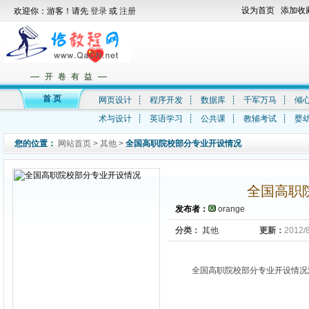
设为首页
添加收
欢迎你：游客！请先
登录
或
注册
—
—
开 卷 有 益
首 页
网页设计
┊
程序开发
┊
数据库
┊
千军万马
┊
倾
术与设计
┊
英语学习
┊
公共课
┊
教辅考试
┊
婴
您的位置：
网站首页
>
其他
>
全国高职院校部分专业开设情况
全国高职
发布者：
orange
分类：
其他
更新：
2012/
全国高职院校部分专业开设情