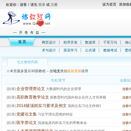
设为首页
添加收
欢迎你：游客！请先
登录
或
注册
—
—
开 卷 有 益
首 页
网页设计
┊
程序开发
┊
数据库
┊
千军万马
┊
倾
术与设计
┊
英语学习
┊
公共课
┊
教辅考试
┊
婴
论文教程列表
☆本页最多显示30部教程 -- 按
论文
类别
最新更新
排序
书名/章节
连载状
企业管理类论文
[目录]
大数据时代的企业管理
连载
高职教育教学论文
[目录]
新教育时代国外校企合作人才培养模
连载
式经验与启示
2014级顶岗实习要求及例文
[目录]
顶岗位实习论文样例1
连载
党建论文集
[目录]
习近平理论思维的特征
连载
医学类论文
[目录]
浅谈临床内科实习生的带教体会
连载