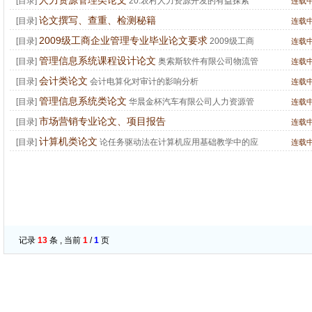
人力资源管理类论文
[目录]
20.农村人力资源开发的有益探索
连载
论文撰写、查重、检测秘籍
[目录]
连载
2009级工商企业管理专业毕业论文要求
[目录]
2009级工商
连载
企业管理专业毕业论文要求
管理信息系统课程设计论文
[目录]
奥索斯软件有限公司物流管
连载
理信息系统分析
会计类论文
[目录]
会计电算化对审计的影响分析
连载
管理信息系统类论文
[目录]
华晨金杯汽车有限公司人力资源管
连载
理信息系统分析
市场营销专业论文、项目报告
[目录]
连载
计算机类论文
[目录]
论任务驱动法在计算机应用基础教学中的应
连载
用
记录
13
条 , 当前
1
/
1
页