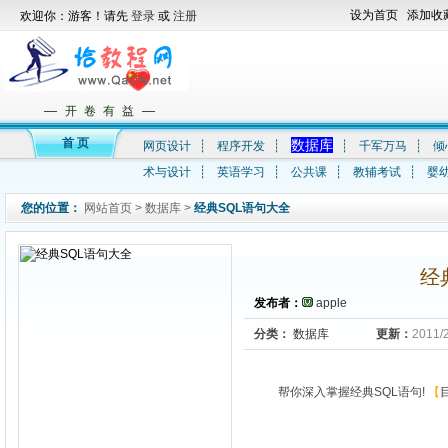
设为首页
添加收
欢迎你：游客！请先
登录
或
注册
—
—
开 卷 有 益
首 页
数据库
网页设计
┊
程序开发
┊
┊
千军万马
┊
倾
术与设计
┊
英语学习
┊
公共课
┊
教辅考试
┊
婴
您的位置：
网站首页
>
数据库
>
经典SQL语句大全
经
发布者：
apple
分类：
数据库
更新：
2011/
帮你深入掌握经典SQL语句!
【