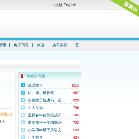
中文版
English
管理
┊
电子商务
┊
旅游
┊
实习实训
┊
艺
本类人气榜
成语故事
1215
幼儿园小班教案
897
哈佛教子枕边书：全
820
世界父母必备的教子
为人父母
748
指南
收藏夹]
宝贝各年龄阶段成长
745
供大
信息
影响孩子一生的36种
722
好习惯
小学四年级下册语文
699
学习资料包(S版)
小学教育
624