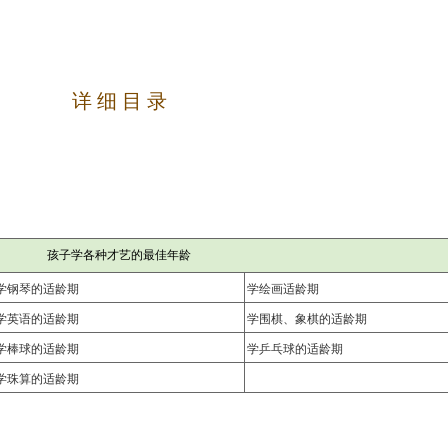
详 细 目 录
孩子学各种才艺的最佳年龄
学钢琴的适龄期
学绘画适龄期
学英语的适龄期
学围棋、象棋的适龄期
学棒球的适龄期
学乒乓球的适龄期
学珠算的适龄期