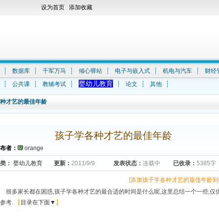
设为首页
添加收藏
┊
数据库
┊
千军万马
┊
倾心驿站
┊
电子与嵌入式
┊
机电与汽车
┊
财经
婴幼儿教育
┊
公共课
┊
教辅考试
┊
┊
论文
┊
其他
┊
种才艺的最佳年龄
孩子学各种才艺的最佳年龄
布者：
orange
类：
婴幼儿教育
更新：
2011/9/9
发表状态：
连载中
已收录：
5385
字
[添加孩子学各种才艺的最佳年龄到
很多家长都在困惑,孩子学各种才艺的最合适的时间是什么呢,这里总结一个一些,仅
参考.
【
目录在下面▼
】