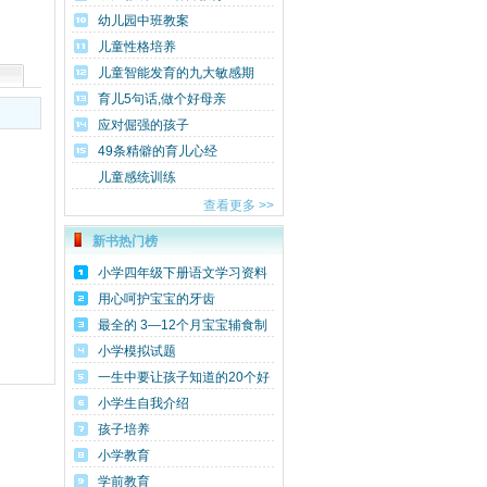
幼儿园中班教案
儿童性格培养
儿童智能发育的九大敏感期
育儿5句话,做个好母亲
应对倔强的孩子
49条精僻的育儿心经
儿童感统训练
查看更多 >>
新书热门榜
小学四年级下册语文学习资料
包(S版)
用心呵护宝宝的牙齿
最全的 3—12个月宝宝辅食制
作方法
小学模拟试题
一生中要让孩子知道的20个好
故事
小学生自我介绍
孩子培养
小学教育
学前教育