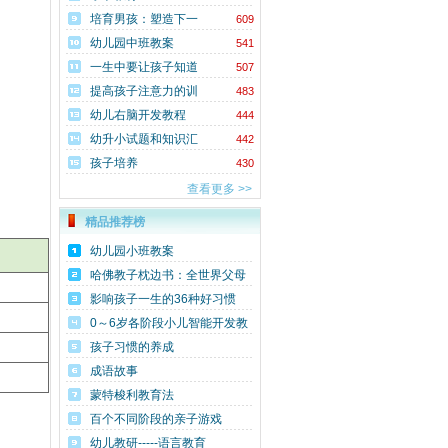
培育男孩：塑造下一
609
代男人
幼儿园中班教案
541
一生中要让孩子知道
507
的20个好故事
提高孩子注意力的训
483
练方法
幼儿右脑开发教程
444
幼升小试题和知识汇
442
总
孩子培养
430
查看更多 >>
精品推荐榜
幼儿园小班教案
哈佛教子枕边书：全世界父母
必备的教子指南
影响孩子一生的36种好习惯
0～6岁各阶段小儿智能开发教
程
孩子习惯的养成
成语故事
蒙特梭利教育法
百个不同阶段的亲子游戏
幼儿教研-----语言教育