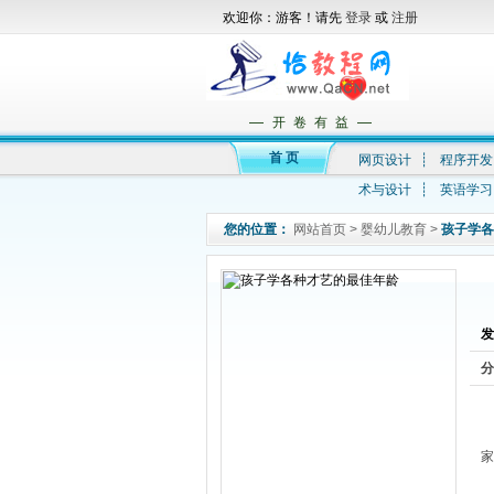
欢迎你：游客！请先
登录
或
注册
—
—
开 卷 有 益
首 页
网页设计
┊
程序开发
术与设计
┊
英语学习
您的位置：
网站首页
>
婴幼儿教育
>
孩子学各
发
分
家