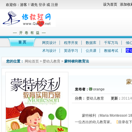
设为首页
添加收
欢迎你：游客！请先
登录
或
注册
—
—
开 卷 有 益
首 页
网页设计
┊
程序开发
┊
数据库
┊
千军万马
┊
倾
婴
术与设计
┊
英语学习
┊
公共课
┊
教辅考试
┊
您的位置：
网站首页
>
婴幼儿教育
>
蒙特梭利教育法
蒙
发布者：
orange
分类：
婴幼儿教育
更新：
2011/
蒙特梭利（Maria Montess
一位杰出的幼儿教育家。
【
目录在