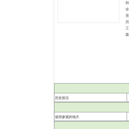
和
全
里
历
工
森
历史前沿
值得参观的地方