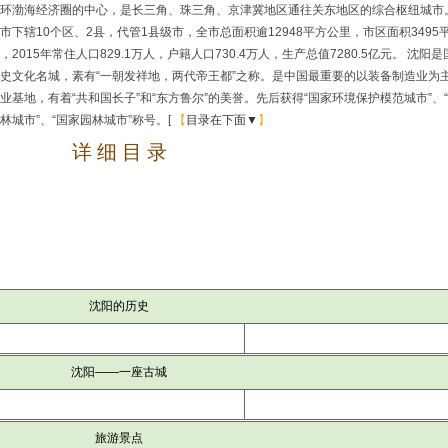
环渤海经济圈的中心，是长三角、珠三角、京津冀地区通往关东地区的综合枢纽城市。[
市下辖10个区、2县，代管1县级市，全市总面积逾12948平方公里，市区面积3495
，2015年常住人口829.1万人，户籍人口730.4万人，生产总值7280.5亿元。 沈阳是
史文化名城，素有“一朝发祥地，两代帝王都”之称。是中国最重要的以装备制造业为
业基地，有着“共和国长子”和“东方鲁尔”的美誉。先后获得“国家环境保护模范城市”、
林城市”、“国家园林城市”称号。[
【
目录在下面▼
】
详 细 目 录
沈阳的历史
沈阳——一座古城
旅游景点