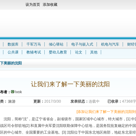
设为首页
添加收藏
┊
数据库
┊
千军万马
┊
倾心驿站
┊
电子与嵌入式
┊
机电与汽车
┊
财经
┊
公共课
┊
教辅考试
┊
婴幼儿教育
┊
论文
┊
其他
┊
下美丽的沈阳
让我们来了解一下美丽的沈阳
布者：
lvok
类：
旅游
更新：
2017/3/30
发表状态：
连载中
已收录：
47368
[添加让我们来了解一下美丽的沈阳到
沈阳，简称“沈”，是辽宁省省会，副省级市，国家区域中心城市，特大城市，[1] 中
战区司令部驻地[2] 和直属中央军委沈阳联勤保障中心驻地，是国务院批复确定的中
区的中心城市、全国重要的工业基地。[3] 沈阳位于中国东北地区南部，地处东北亚