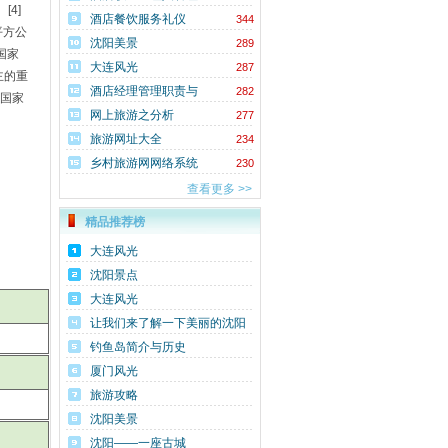
4]
实务
酒店餐饮服务礼仪
344
平方公
沈阳美景
289
国家
大连风光
287
主的重
酒店经理管理职责与
282
“国家
领导艺术
网上旅游之分析
277
旅游网址大全
234
乡村旅游网网络系统
230
构建方案
查看更多 >>
精品推荐榜
大连风光
沈阳景点
大连风光
让我们来了解一下美丽的沈阳
钓鱼岛简介与历史
厦门风光
旅游攻略
沈阳美景
沈阳——一座古城