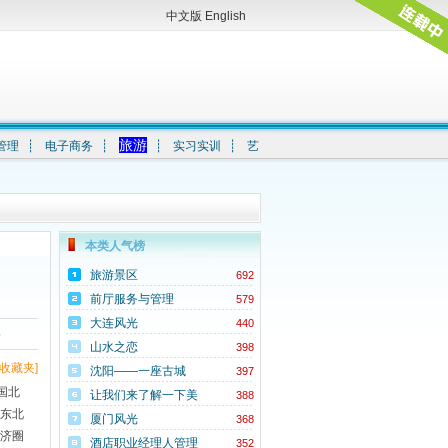
中文版
English
旅游
管理
┊
电子商务
┊
┊
实习实训
┊
艺
本类人气榜
旅游景区
692
前厅服务与管理
579
大连风光
440
字
山水之恋
398
收藏夹]
沈阳——一座古城
397
国北
让我们来了解一下美
388
国东北
丽的沈阳
厦门风光
368
经济圈
酒店职业经理人管理
352