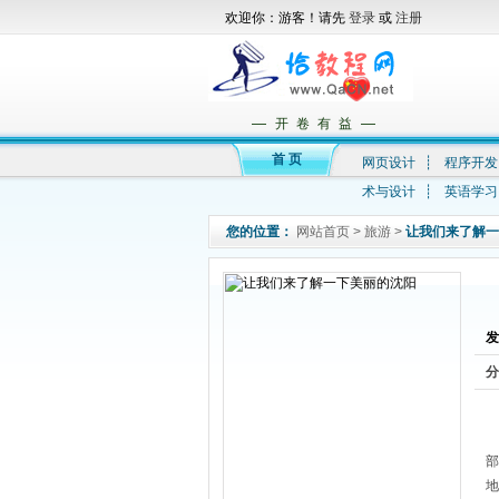
欢迎你：游客！请先
登录
或
注册
—
—
开 卷 有 益
首 页
网页设计
┊
程序开发
术与设计
┊
英语学习
您的位置：
网站首页
>
旅游
>
让我们来了解一
发
分
部
地